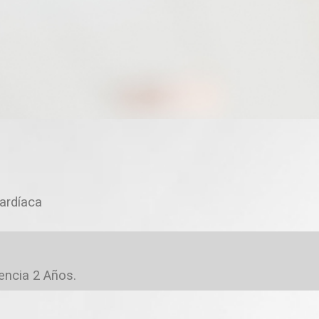
ardíaca
encia 2 Años.