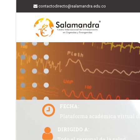
contactodirecto@salamandra.edu.co
FECHA:
Plataforma académica virtual d
DIRIGIDO A:
Todo el personal de la salud