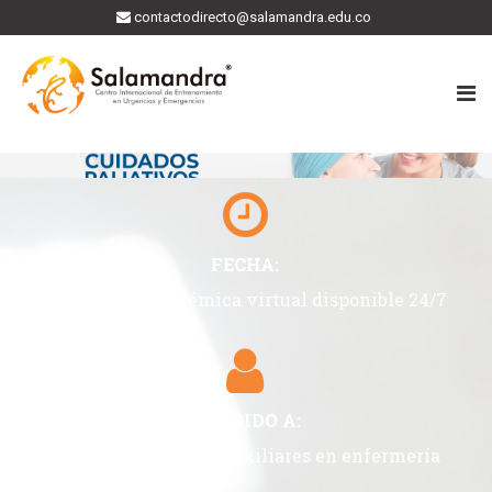
contactodirecto@salamandra.edu.co
FECHA:
Plataforma académica virtual disponible 24/7
DIRIGIDO A:
Enfermeros jefes y Auxiliares en enfermería